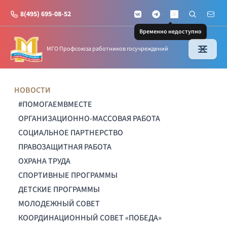
8(495) 695-08-52
VKontakte
Telegram
Поиск по с
Почт
MAX
Временно недоступно
МГО Профсоюза работников госучреждений
НОВОСТИ
#ПОМОГАЕМВМЕСТЕ
ОРГАНИЗАЦИОННО-МАССОВАЯ РАБОТА
СОЦИАЛЬНОЕ ПАРТНЕРСТВО
ПРАВОЗАЩИТНАЯ РАБОТА
ОХРАНА ТРУДА
СПОРТИВНЫЕ ПРОГРАММЫ
ДЕТСКИЕ ПРОГРАММЫ
МОЛОДЕЖНЫЙ СОВЕТ
КООРДИНАЦИОННЫЙ СОВЕТ «ПОБЕДА»