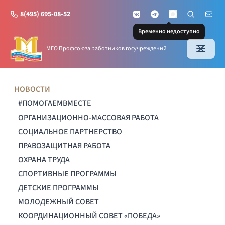
8(495) 695-08-52
VKontakte
Telegram
Поиск по с
Почт
MAX
Временно недоступно
МГО Профсоюза работников госучреждений
НОВОСТИ
#ПОМОГАЕМВМЕСТЕ
ОРГАНИЗАЦИОННО-МАССОВАЯ РАБОТА
СОЦИАЛЬНОЕ ПАРТНЕРСТВО
ПРАВОЗАЩИТНАЯ РАБОТА
ОХРАНА ТРУДА
СПОРТИВНЫЕ ПРОГРАММЫ
ДЕТСКИЕ ПРОГРАММЫ
МОЛОДЕЖНЫЙ СОВЕТ
КООРДИНАЦИОННЫЙ СОВЕТ «ПОБЕДА»