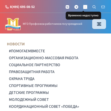
8(495) 695-08-52
VKontakte
Telegram
Поиск по с
Почт
MAX
Временно недоступно
МГО Профсоюза работников госучреждений
НОВОСТИ
#ПОМОГАЕМВМЕСТЕ
ОРГАНИЗАЦИОННО-МАССОВАЯ РАБОТА
СОЦИАЛЬНОЕ ПАРТНЕРСТВО
ПРАВОЗАЩИТНАЯ РАБОТА
ОХРАНА ТРУДА
СПОРТИВНЫЕ ПРОГРАММЫ
ДЕТСКИЕ ПРОГРАММЫ
МОЛОДЕЖНЫЙ СОВЕТ
КООРДИНАЦИОННЫЙ СОВЕТ «ПОБЕДА»