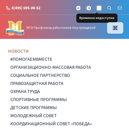
8(495) 695-08-52
VKontakte
Telegram
Поиск по с
Почт
MAX
Временно недоступно
МГО Профсоюза работников госучреждений
НОВОСТИ
#ПОМОГАЕМВМЕСТЕ
ОРГАНИЗАЦИОННО-МАССОВАЯ РАБОТА
СОЦИАЛЬНОЕ ПАРТНЕРСТВО
ПРАВОЗАЩИТНАЯ РАБОТА
ОХРАНА ТРУДА
СПОРТИВНЫЕ ПРОГРАММЫ
ДЕТСКИЕ ПРОГРАММЫ
МОЛОДЕЖНЫЙ СОВЕТ
КООРДИНАЦИОННЫЙ СОВЕТ «ПОБЕДА»