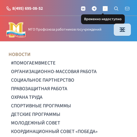
8(495) 695-08-52
VKontakte
Telegram
Поиск по с
Почт
MAX
Временно недоступно
МГО Профсоюза работников госучреждений
НОВОСТИ
#ПОМОГАЕМВМЕСТЕ
ОРГАНИЗАЦИОННО-МАССОВАЯ РАБОТА
СОЦИАЛЬНОЕ ПАРТНЕРСТВО
ПРАВОЗАЩИТНАЯ РАБОТА
ОХРАНА ТРУДА
СПОРТИВНЫЕ ПРОГРАММЫ
ДЕТСКИЕ ПРОГРАММЫ
МОЛОДЕЖНЫЙ СОВЕТ
КООРДИНАЦИОННЫЙ СОВЕТ «ПОБЕДА»