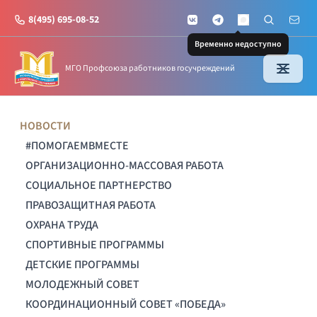
8(495) 695-08-52
VKontakte
Telegram
Поиск по с
Почт
MAX
Временно недоступно
МГО Профсоюза работников госучреждений
НОВОСТИ
#ПОМОГАЕМВМЕСТЕ
ОРГАНИЗАЦИОННО-МАССОВАЯ РАБОТА
СОЦИАЛЬНОЕ ПАРТНЕРСТВО
ПРАВОЗАЩИТНАЯ РАБОТА
ОХРАНА ТРУДА
СПОРТИВНЫЕ ПРОГРАММЫ
ДЕТСКИЕ ПРОГРАММЫ
МОЛОДЕЖНЫЙ СОВЕТ
КООРДИНАЦИОННЫЙ СОВЕТ «ПОБЕДА»