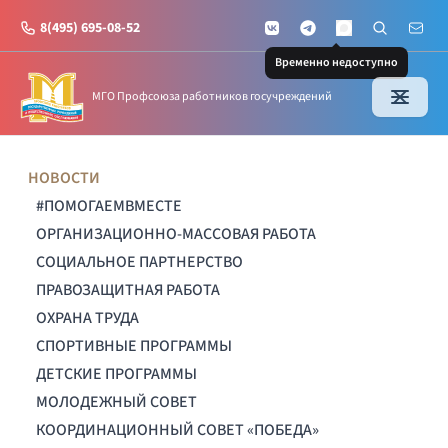
8(495) 695-08-52
VKontakte
Telegram
Поиск по с
Почт
MAX
Временно недоступно
МГО Профсоюза работников госучреждений
НОВОСТИ
#ПОМОГАЕМВМЕСТЕ
ОРГАНИЗАЦИОННО-МАССОВАЯ РАБОТА
СОЦИАЛЬНОЕ ПАРТНЕРСТВО
ПРАВОЗАЩИТНАЯ РАБОТА
ОХРАНА ТРУДА
СПОРТИВНЫЕ ПРОГРАММЫ
ДЕТСКИЕ ПРОГРАММЫ
МОЛОДЕЖНЫЙ СОВЕТ
КООРДИНАЦИОННЫЙ СОВЕТ «ПОБЕДА»