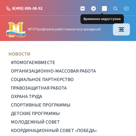
8(495) 695-08-52
VKontakte
Telegram
Поиск по с
Почт
MAX
Временно недоступно
МГО Профсоюза работников госучреждений
НОВОСТИ
#ПОМОГАЕМВМЕСТЕ
ОРГАНИЗАЦИОННО-МАССОВАЯ РАБОТА
СОЦИАЛЬНОЕ ПАРТНЕРСТВО
ПРАВОЗАЩИТНАЯ РАБОТА
ОХРАНА ТРУДА
СПОРТИВНЫЕ ПРОГРАММЫ
ДЕТСКИЕ ПРОГРАММЫ
МОЛОДЕЖНЫЙ СОВЕТ
КООРДИНАЦИОННЫЙ СОВЕТ «ПОБЕДА»