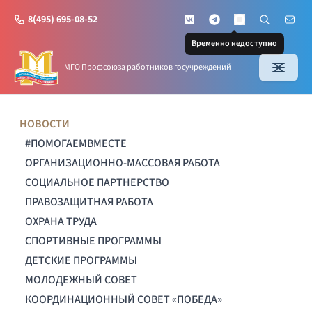
8(495) 695-08-52
VKontakte
Telegram
Поиск по с
Почт
MAX
Временно недоступно
МГО Профсоюза работников госучреждений
НОВОСТИ
#ПОМОГАЕМВМЕСТЕ
ОРГАНИЗАЦИОННО-МАССОВАЯ РАБОТА
СОЦИАЛЬНОЕ ПАРТНЕРСТВО
ПРАВОЗАЩИТНАЯ РАБОТА
ОХРАНА ТРУДА
СПОРТИВНЫЕ ПРОГРАММЫ
ДЕТСКИЕ ПРОГРАММЫ
МОЛОДЕЖНЫЙ СОВЕТ
КООРДИНАЦИОННЫЙ СОВЕТ «ПОБЕДА»