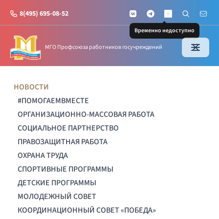
8(495) 695-08-52
VKontakte
Telegram
Поиск по с
Почт
MAX
Временно недоступно
МГО Профсоюза работников госучреждений
НОВОСТИ
#ПОМОГАЕМВМЕСТЕ
ОРГАНИЗАЦИОННО-МАССОВАЯ РАБОТА
СОЦИАЛЬНОЕ ПАРТНЕРСТВО
ПРАВОЗАЩИТНАЯ РАБОТА
ОХРАНА ТРУДА
СПОРТИВНЫЕ ПРОГРАММЫ
ДЕТСКИЕ ПРОГРАММЫ
МОЛОДЕЖНЫЙ СОВЕТ
КООРДИНАЦИОННЫЙ СОВЕТ «ПОБЕДА»