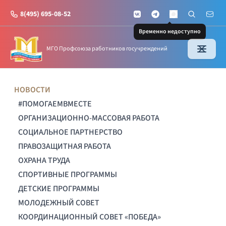
8(495) 695-08-52
VKontakte
Telegram
Поиск по с
Почт
MAX
Временно недоступно
МГО Профсоюза работников госучреждений
НОВОСТИ
#ПОМОГАЕМВМЕСТЕ
ОРГАНИЗАЦИОННО-МАССОВАЯ РАБОТА
СОЦИАЛЬНОЕ ПАРТНЕРСТВО
ПРАВОЗАЩИТНАЯ РАБОТА
ОХРАНА ТРУДА
СПОРТИВНЫЕ ПРОГРАММЫ
ДЕТСКИЕ ПРОГРАММЫ
МОЛОДЕЖНЫЙ СОВЕТ
КООРДИНАЦИОННЫЙ СОВЕТ «ПОБЕДА»