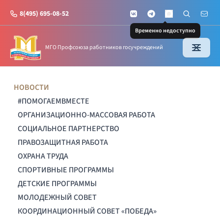
8(495) 695-08-52
VKontakte
Telegram
Поиск по с
Почт
MAX
Временно недоступно
МГО Профсоюза работников госучреждений
НОВОСТИ
#ПОМОГАЕМВМЕСТЕ
ОРГАНИЗАЦИОННО-МАССОВАЯ РАБОТА
СОЦИАЛЬНОЕ ПАРТНЕРСТВО
ПРАВОЗАЩИТНАЯ РАБОТА
ОХРАНА ТРУДА
СПОРТИВНЫЕ ПРОГРАММЫ
ДЕТСКИЕ ПРОГРАММЫ
МОЛОДЕЖНЫЙ СОВЕТ
КООРДИНАЦИОННЫЙ СОВЕТ «ПОБЕДА»