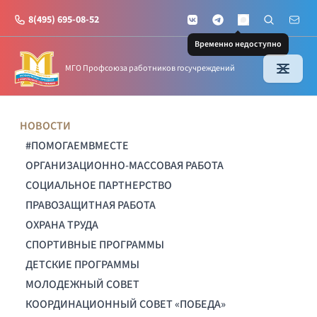
8(495) 695-08-52
VKontakte
Telegram
Поиск по с
Почт
MAX
Временно недоступно
МГО Профсоюза работников госучреждений
НОВОСТИ
#ПОМОГАЕМВМЕСТЕ
ОРГАНИЗАЦИОННО-МАССОВАЯ РАБОТА
СОЦИАЛЬНОЕ ПАРТНЕРСТВО
ПРАВОЗАЩИТНАЯ РАБОТА
ОХРАНА ТРУДА
СПОРТИВНЫЕ ПРОГРАММЫ
ДЕТСКИЕ ПРОГРАММЫ
МОЛОДЕЖНЫЙ СОВЕТ
КООРДИНАЦИОННЫЙ СОВЕТ «ПОБЕДА»