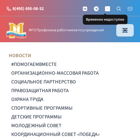
8(495) 695-08-52
VKontakte
Telegram
Поиск по с
Почт
MAX
Временно недоступно
МГО Профсоюза работников госучреждений
НОВОСТИ
#ПОМОГАЕМВМЕСТЕ
ОРГАНИЗАЦИОННО-МАССОВАЯ РАБОТА
СОЦИАЛЬНОЕ ПАРТНЕРСТВО
ПРАВОЗАЩИТНАЯ РАБОТА
ОХРАНА ТРУДА
СПОРТИВНЫЕ ПРОГРАММЫ
ДЕТСКИЕ ПРОГРАММЫ
МОЛОДЕЖНЫЙ СОВЕТ
КООРДИНАЦИОННЫЙ СОВЕТ «ПОБЕДА»