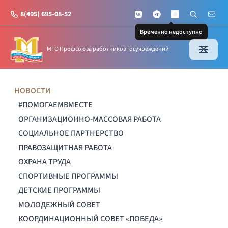
8(495) 695-08-52
VKontakte
Telegram
Поиск по с
Почт
MAX
Временно недоступно
МГО Профсоюза работников госучреждений
НОВОСТИ
#ПОМОГАЕМВМЕСТЕ
ОРГАНИЗАЦИОННО-МАССОВАЯ РАБОТА
СОЦИАЛЬНОЕ ПАРТНЕРСТВО
ПРАВОЗАЩИТНАЯ РАБОТА
ОХРАНА ТРУДА
СПОРТИВНЫЕ ПРОГРАММЫ
ДЕТСКИЕ ПРОГРАММЫ
МОЛОДЕЖНЫЙ СОВЕТ
КООРДИНАЦИОННЫЙ СОВЕТ «ПОБЕДА»