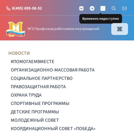
8(495) 695-08-52
VKontakte
Telegram
Поиск по с
Почт
MAX
Временно недоступно
МГО Профсоюза работников госучреждений
НОВОСТИ
#ПОМОГАЕМВМЕСТЕ
ОРГАНИЗАЦИОННО-МАССОВАЯ РАБОТА
СОЦИАЛЬНОЕ ПАРТНЕРСТВО
ПРАВОЗАЩИТНАЯ РАБОТА
ОХРАНА ТРУДА
СПОРТИВНЫЕ ПРОГРАММЫ
ДЕТСКИЕ ПРОГРАММЫ
МОЛОДЕЖНЫЙ СОВЕТ
КООРДИНАЦИОННЫЙ СОВЕТ «ПОБЕДА»