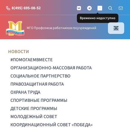
8(495) 695-08-52
VKontakte
Telegram
Поиск по с
Почт
MAX
Временно недоступно
МГО Профсоюза работников госучреждений
НОВОСТИ
#ПОМОГАЕМВМЕСТЕ
ОРГАНИЗАЦИОННО-МАССОВАЯ РАБОТА
СОЦИАЛЬНОЕ ПАРТНЕРСТВО
ПРАВОЗАЩИТНАЯ РАБОТА
ОХРАНА ТРУДА
СПОРТИВНЫЕ ПРОГРАММЫ
ДЕТСКИЕ ПРОГРАММЫ
МОЛОДЕЖНЫЙ СОВЕТ
КООРДИНАЦИОННЫЙ СОВЕТ «ПОБЕДА»