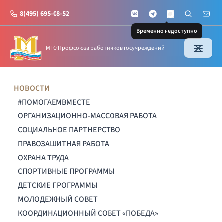
8(495) 695-08-52
VKontakte
Telegram
Поиск по с
Почт
MAX
Временно недоступно
МГО Профсоюза работников госучреждений
НОВОСТИ
#ПОМОГАЕМВМЕСТЕ
ОРГАНИЗАЦИОННО-МАССОВАЯ РАБОТА
СОЦИАЛЬНОЕ ПАРТНЕРСТВО
ПРАВОЗАЩИТНАЯ РАБОТА
ОХРАНА ТРУДА
СПОРТИВНЫЕ ПРОГРАММЫ
ДЕТСКИЕ ПРОГРАММЫ
МОЛОДЕЖНЫЙ СОВЕТ
КООРДИНАЦИОННЫЙ СОВЕТ «ПОБЕДА»