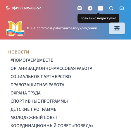
8(495) 695-08-52
VKontakte
Telegram
Поиск по с
Почт
MAX
Временно недоступно
МГО Профсоюза работников госучреждений
НОВОСТИ
#ПОМОГАЕМВМЕСТЕ
ОРГАНИЗАЦИОННО-МАССОВАЯ РАБОТА
СОЦИАЛЬНОЕ ПАРТНЕРСТВО
ПРАВОЗАЩИТНАЯ РАБОТА
ОХРАНА ТРУДА
СПОРТИВНЫЕ ПРОГРАММЫ
ДЕТСКИЕ ПРОГРАММЫ
МОЛОДЕЖНЫЙ СОВЕТ
КООРДИНАЦИОННЫЙ СОВЕТ «ПОБЕДА»