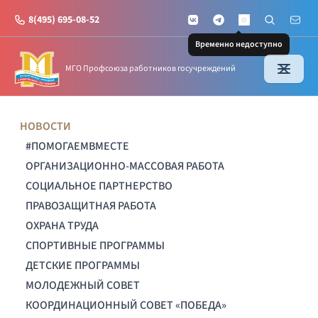
8(495) 695-08-52
VKontakte
Telegram
Поиск по с
Почт
MAX
Временно недоступно
МГО Профсоюза работников госучреждений
НОВОСТИ
#ПОМОГАЕМВМЕСТЕ
ОРГАНИЗАЦИОННО-МАССОВАЯ РАБОТА
СОЦИАЛЬНОЕ ПАРТНЕРСТВО
ПРАВОЗАЩИТНАЯ РАБОТА
ОХРАНА ТРУДА
СПОРТИВНЫЕ ПРОГРАММЫ
ДЕТСКИЕ ПРОГРАММЫ
МОЛОДЕЖНЫЙ СОВЕТ
КООРДИНАЦИОННЫЙ СОВЕТ «ПОБЕДА»