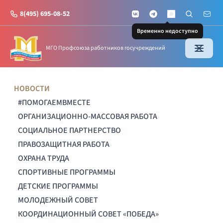
8(495) 695-08-52
VKontakte
Telegram
Поиск по с
Почт
MAX
Временно недоступно
МГО Профсоюза работников госучреждений
НОВОСТИ
#ПОМОГАЕМВМЕСТЕ
ОРГАНИЗАЦИОННО-МАССОВАЯ РАБОТА
СОЦИАЛЬНОЕ ПАРТНЕРСТВО
ПРАВОЗАЩИТНАЯ РАБОТА
ОХРАНА ТРУДА
СПОРТИВНЫЕ ПРОГРАММЫ
ДЕТСКИЕ ПРОГРАММЫ
МОЛОДЕЖНЫЙ СОВЕТ
КООРДИНАЦИОННЫЙ СОВЕТ «ПОБЕДА»