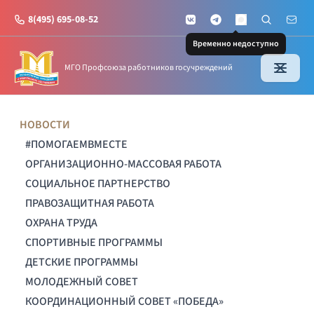
8(495) 695-08-52
VKontakte
Telegram
Поиск по с
Почт
MAX
Временно недоступно
МГО Профсоюза работников госучреждений
НОВОСТИ
#ПОМОГАЕМВМЕСТЕ
ОРГАНИЗАЦИОННО-МАССОВАЯ РАБОТА
СОЦИАЛЬНОЕ ПАРТНЕРСТВО
ПРАВОЗАЩИТНАЯ РАБОТА
ОХРАНА ТРУДА
СПОРТИВНЫЕ ПРОГРАММЫ
ДЕТСКИЕ ПРОГРАММЫ
МОЛОДЕЖНЫЙ СОВЕТ
КООРДИНАЦИОННЫЙ СОВЕТ «ПОБЕДА»