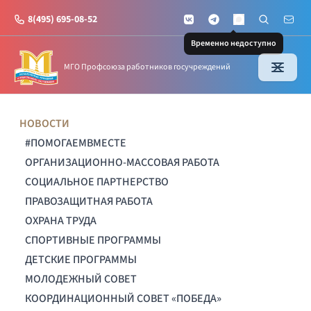
8(495) 695-08-52
VKontakte
Telegram
Поиск по с
Почт
MAX
Временно недоступно
МГО Профсоюза работников госучреждений
НОВОСТИ
#ПОМОГАЕМВМЕСТЕ
ОРГАНИЗАЦИОННО-МАССОВАЯ РАБОТА
СОЦИАЛЬНОЕ ПАРТНЕРСТВО
ПРАВОЗАЩИТНАЯ РАБОТА
ОХРАНА ТРУДА
СПОРТИВНЫЕ ПРОГРАММЫ
ДЕТСКИЕ ПРОГРАММЫ
МОЛОДЕЖНЫЙ СОВЕТ
КООРДИНАЦИОННЫЙ СОВЕТ «ПОБЕДА»