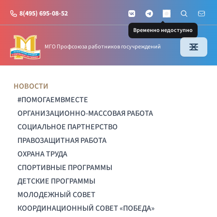
8(495) 695-08-52
VKontakte
Telegram
Поиск по с
Почт
MAX
Временно недоступно
МГО Профсоюза работников госучреждений
НОВОСТИ
#ПОМОГАЕМВМЕСТЕ
ОРГАНИЗАЦИОННО-МАССОВАЯ РАБОТА
СОЦИАЛЬНОЕ ПАРТНЕРСТВО
ПРАВОЗАЩИТНАЯ РАБОТА
ОХРАНА ТРУДА
СПОРТИВНЫЕ ПРОГРАММЫ
ДЕТСКИЕ ПРОГРАММЫ
МОЛОДЕЖНЫЙ СОВЕТ
КООРДИНАЦИОННЫЙ СОВЕТ «ПОБЕДА»