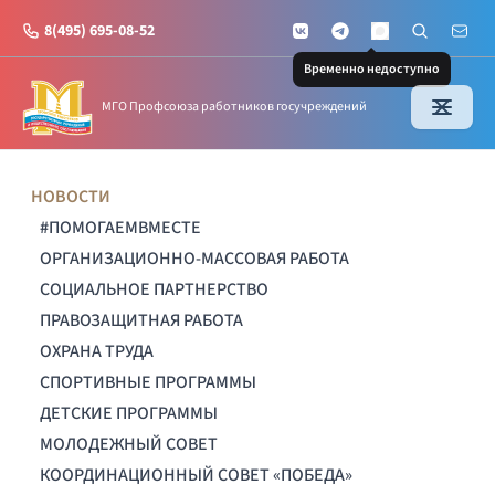
8(495) 695-08-52
VKontakte
Telegram
Поиск по с
Почт
MAX
Временно недоступно
МГО Профсоюза работников госучреждений
НОВОСТИ
#ПОМОГАЕМВМЕСТЕ
ОРГАНИЗАЦИОННО-МАССОВАЯ РАБОТА
СОЦИАЛЬНОЕ ПАРТНЕРСТВО
ПРАВОЗАЩИТНАЯ РАБОТА
ОХРАНА ТРУДА
СПОРТИВНЫЕ ПРОГРАММЫ
ДЕТСКИЕ ПРОГРАММЫ
МОЛОДЕЖНЫЙ СОВЕТ
КООРДИНАЦИОННЫЙ СОВЕТ «ПОБЕДА»