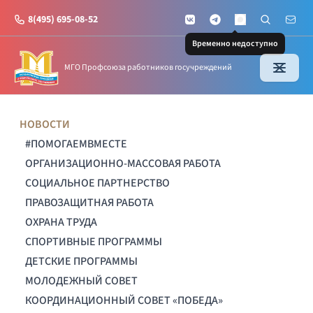
8(495) 695-08-52
VKontakte
Telegram
Поиск по с
Почт
MAX
Временно недоступно
МГО Профсоюза работников госучреждений
НОВОСТИ
#ПОМОГАЕМВМЕСТЕ
ОРГАНИЗАЦИОННО-МАССОВАЯ РАБОТА
СОЦИАЛЬНОЕ ПАРТНЕРСТВО
ПРАВОЗАЩИТНАЯ РАБОТА
ОХРАНА ТРУДА
СПОРТИВНЫЕ ПРОГРАММЫ
ДЕТСКИЕ ПРОГРАММЫ
МОЛОДЕЖНЫЙ СОВЕТ
КООРДИНАЦИОННЫЙ СОВЕТ «ПОБЕДА»