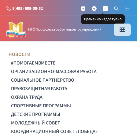
8(495) 695-08-52
VKontakte
Telegram
Поиск по с
Почт
MAX
Временно недоступно
МГО Профсоюза работников госучреждений
НОВОСТИ
#ПОМОГАЕМВМЕСТЕ
ОРГАНИЗАЦИОННО-МАССОВАЯ РАБОТА
СОЦИАЛЬНОЕ ПАРТНЕРСТВО
ПРАВОЗАЩИТНАЯ РАБОТА
ОХРАНА ТРУДА
СПОРТИВНЫЕ ПРОГРАММЫ
ДЕТСКИЕ ПРОГРАММЫ
МОЛОДЕЖНЫЙ СОВЕТ
КООРДИНАЦИОННЫЙ СОВЕТ «ПОБЕДА»