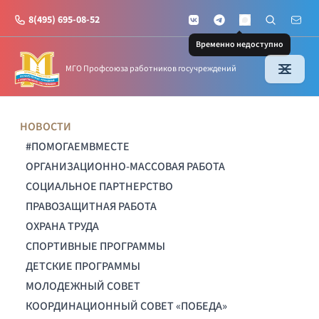
8(495) 695-08-52
VKontakte
Telegram
Поиск по с
Почт
MAX
Временно недоступно
МГО Профсоюза работников госучреждений
НОВОСТИ
#ПОМОГАЕМВМЕСТЕ
ОРГАНИЗАЦИОННО-МАССОВАЯ РАБОТА
СОЦИАЛЬНОЕ ПАРТНЕРСТВО
ПРАВОЗАЩИТНАЯ РАБОТА
ОХРАНА ТРУДА
СПОРТИВНЫЕ ПРОГРАММЫ
ДЕТСКИЕ ПРОГРАММЫ
МОЛОДЕЖНЫЙ СОВЕТ
КООРДИНАЦИОННЫЙ СОВЕТ «ПОБЕДА»