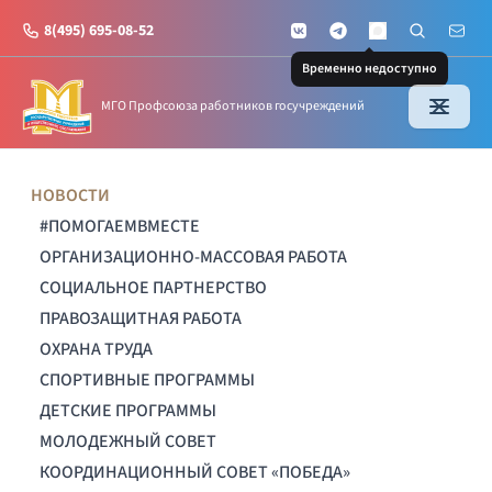
8(495) 695-08-52
VKontakte
Telegram
Поиск по с
Почт
MAX
Временно недоступно
МГО Профсоюза работников госучреждений
НОВОСТИ
#ПОМОГАЕМВМЕСТЕ
ОРГАНИЗАЦИОННО-МАССОВАЯ РАБОТА
СОЦИАЛЬНОЕ ПАРТНЕРСТВО
ПРАВОЗАЩИТНАЯ РАБОТА
ОХРАНА ТРУДА
СПОРТИВНЫЕ ПРОГРАММЫ
ДЕТСКИЕ ПРОГРАММЫ
МОЛОДЕЖНЫЙ СОВЕТ
КООРДИНАЦИОННЫЙ СОВЕТ «ПОБЕДА»