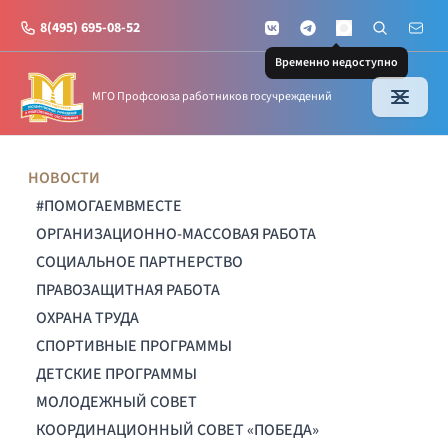
8(495) 695-08-52
VKontakte
Telegram
Поиск по с
Почт
MAX
Временно недоступно
МГО Профсоюза работников госучреждений
НОВОСТИ
#ПОМОГАЕМВМЕСТЕ
ОРГАНИЗАЦИОННО-МАССОВАЯ РАБОТА
СОЦИАЛЬНОЕ ПАРТНЕРСТВО
ПРАВОЗАЩИТНАЯ РАБОТА
ОХРАНА ТРУДА
СПОРТИВНЫЕ ПРОГРАММЫ
ДЕТСКИЕ ПРОГРАММЫ
МОЛОДЕЖНЫЙ СОВЕТ
КООРДИНАЦИОННЫЙ СОВЕТ «ПОБЕДА»