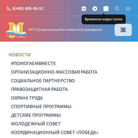
8(495) 695-08-52
VKontakte
Telegram
Поиск по с
Почт
MAX
Временно недоступно
МГО Профсоюза работников госучреждений
НОВОСТИ
#ПОМОГАЕМВМЕСТЕ
ОРГАНИЗАЦИОННО-МАССОВАЯ РАБОТА
СОЦИАЛЬНОЕ ПАРТНЕРСТВО
ПРАВОЗАЩИТНАЯ РАБОТА
ОХРАНА ТРУДА
СПОРТИВНЫЕ ПРОГРАММЫ
ДЕТСКИЕ ПРОГРАММЫ
МОЛОДЕЖНЫЙ СОВЕТ
КООРДИНАЦИОННЫЙ СОВЕТ «ПОБЕДА»