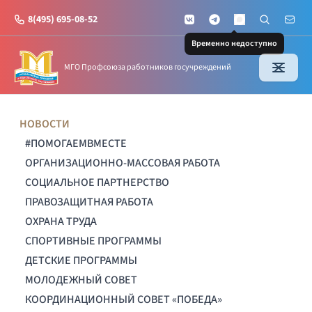
8(495) 695-08-52
VKontakte
Telegram
Поиск по с
Почт
MAX
Временно недоступно
МГО Профсоюза работников госучреждений
НОВОСТИ
#ПОМОГАЕМВМЕСТЕ
ОРГАНИЗАЦИОННО-МАССОВАЯ РАБОТА
СОЦИАЛЬНОЕ ПАРТНЕРСТВО
ПРАВОЗАЩИТНАЯ РАБОТА
ОХРАНА ТРУДА
СПОРТИВНЫЕ ПРОГРАММЫ
ДЕТСКИЕ ПРОГРАММЫ
МОЛОДЕЖНЫЙ СОВЕТ
КООРДИНАЦИОННЫЙ СОВЕТ «ПОБЕДА»