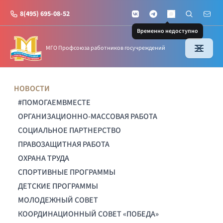
8(495) 695-08-52
VKontakte
Telegram
Поиск по с
Почт
MAX
Временно недоступно
МГО Профсоюза работников госучреждений
НОВОСТИ
#ПОМОГАЕМВМЕСТЕ
ОРГАНИЗАЦИОННО-МАССОВАЯ РАБОТА
СОЦИАЛЬНОЕ ПАРТНЕРСТВО
ПРАВОЗАЩИТНАЯ РАБОТА
ОХРАНА ТРУДА
СПОРТИВНЫЕ ПРОГРАММЫ
ДЕТСКИЕ ПРОГРАММЫ
МОЛОДЕЖНЫЙ СОВЕТ
КООРДИНАЦИОННЫЙ СОВЕТ «ПОБЕДА»