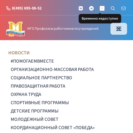
8(495) 695-08-52
VKontakte
Telegram
Поиск по с
Почт
MAX
Временно недоступно
МГО Профсоюза работников госучреждений
НОВОСТИ
#ПОМОГАЕМВМЕСТЕ
ОРГАНИЗАЦИОННО-МАССОВАЯ РАБОТА
СОЦИАЛЬНОЕ ПАРТНЕРСТВО
ПРАВОЗАЩИТНАЯ РАБОТА
ОХРАНА ТРУДА
СПОРТИВНЫЕ ПРОГРАММЫ
ДЕТСКИЕ ПРОГРАММЫ
МОЛОДЕЖНЫЙ СОВЕТ
КООРДИНАЦИОННЫЙ СОВЕТ «ПОБЕДА»