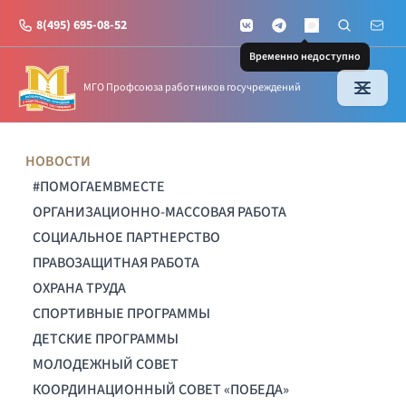
8(495) 695-08-52
VKontakte
Telegram
Поиск по с
Почт
MAX
Временно недоступно
МГО Профсоюза работников госучреждений
НОВОСТИ
#ПОМОГАЕМВМЕСТЕ
ОРГАНИЗАЦИОННО-МАССОВАЯ РАБОТА
СОЦИАЛЬНОЕ ПАРТНЕРСТВО
ПРАВОЗАЩИТНАЯ РАБОТА
ОХРАНА ТРУДА
СПОРТИВНЫЕ ПРОГРАММЫ
ДЕТСКИЕ ПРОГРАММЫ
МОЛОДЕЖНЫЙ СОВЕТ
КООРДИНАЦИОННЫЙ СОВЕТ «ПОБЕДА»