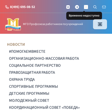
8(495) 695-08-52
VKontakte
Telegram
Поиск по с
Почт
MAX
Временно недоступно
МГО Профсоюза работников госучреждений
НОВОСТИ
#ПОМОГАЕМВМЕСТЕ
ОРГАНИЗАЦИОННО-МАССОВАЯ РАБОТА
СОЦИАЛЬНОЕ ПАРТНЕРСТВО
ПРАВОЗАЩИТНАЯ РАБОТА
ОХРАНА ТРУДА
СПОРТИВНЫЕ ПРОГРАММЫ
ДЕТСКИЕ ПРОГРАММЫ
МОЛОДЕЖНЫЙ СОВЕТ
КООРДИНАЦИОННЫЙ СОВЕТ «ПОБЕДА»