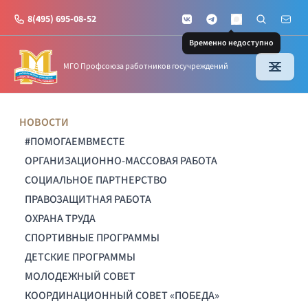
8(495) 695-08-52
VKontakte
Telegram
Поиск по с
Почт
MAX
Временно недоступно
МГО Профсоюза работников госучреждений
НОВОСТИ
#ПОМОГАЕМВМЕСТЕ
ОРГАНИЗАЦИОННО-МАССОВАЯ РАБОТА
СОЦИАЛЬНОЕ ПАРТНЕРСТВО
ПРАВОЗАЩИТНАЯ РАБОТА
ОХРАНА ТРУДА
СПОРТИВНЫЕ ПРОГРАММЫ
ДЕТСКИЕ ПРОГРАММЫ
МОЛОДЕЖНЫЙ СОВЕТ
КООРДИНАЦИОННЫЙ СОВЕТ «ПОБЕДА»