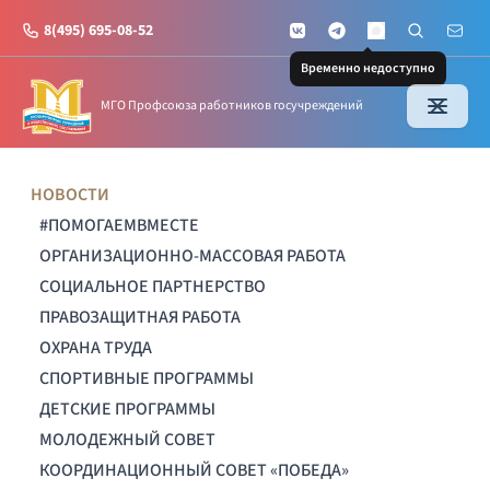
8(495) 695-08-52
VKontakte
Telegram
Поиск по с
Почт
MAX
Временно недоступно
МГО Профсоюза работников госучреждений
НОВОСТИ
#ПОМОГАЕМВМЕСТЕ
ОРГАНИЗАЦИОННО-МАССОВАЯ РАБОТА
СОЦИАЛЬНОЕ ПАРТНЕРСТВО
ПРАВОЗАЩИТНАЯ РАБОТА
ОХРАНА ТРУДА
СПОРТИВНЫЕ ПРОГРАММЫ
ДЕТСКИЕ ПРОГРАММЫ
МОЛОДЕЖНЫЙ СОВЕТ
КООРДИНАЦИОННЫЙ СОВЕТ «ПОБЕДА»