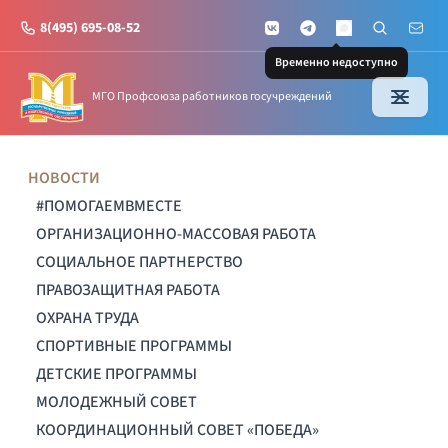
8(495) 695-08-52
VKontakte
Telegram
Поиск по с
Почт
MAX
Временно недоступно
МГО Профсоюза работников госучреждений
НОВОСТИ
#ПОМОГАЕМВМЕСТЕ
ОРГАНИЗАЦИОННО-МАССОВАЯ РАБОТА
СОЦИАЛЬНОЕ ПАРТНЕРСТВО
ПРАВОЗАЩИТНАЯ РАБОТА
ОХРАНА ТРУДА
СПОРТИВНЫЕ ПРОГРАММЫ
ДЕТСКИЕ ПРОГРАММЫ
МОЛОДЕЖНЫЙ СОВЕТ
КООРДИНАЦИОННЫЙ СОВЕТ «ПОБЕДА»