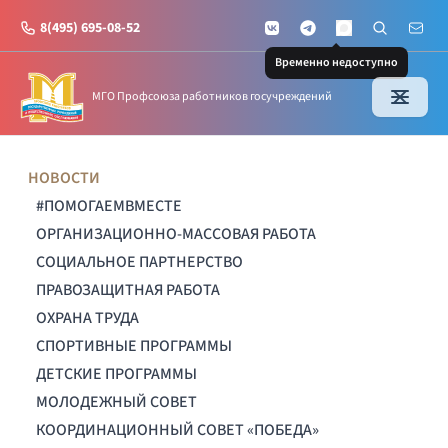
8(495) 695-08-52
VKontakte
Telegram
Поиск по с
Почт
MAX
Временно недоступно
МГО Профсоюза работников госучреждений
НОВОСТИ
#ПОМОГАЕМВМЕСТЕ
ОРГАНИЗАЦИОННО-МАССОВАЯ РАБОТА
СОЦИАЛЬНОЕ ПАРТНЕРСТВО
ПРАВОЗАЩИТНАЯ РАБОТА
ОХРАНА ТРУДА
СПОРТИВНЫЕ ПРОГРАММЫ
ДЕТСКИЕ ПРОГРАММЫ
МОЛОДЕЖНЫЙ СОВЕТ
КООРДИНАЦИОННЫЙ СОВЕТ «ПОБЕДА»