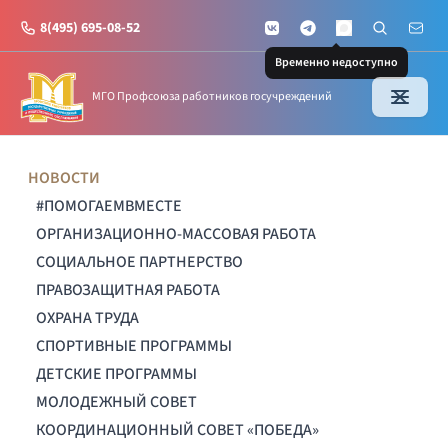
8(495) 695-08-52
VKontakte
Telegram
Поиск по с
Почт
MAX
Временно недоступно
МГО Профсоюза работников госучреждений
НОВОСТИ
#ПОМОГАЕМВМЕСТЕ
ОРГАНИЗАЦИОННО-МАССОВАЯ РАБОТА
СОЦИАЛЬНОЕ ПАРТНЕРСТВО
ПРАВОЗАЩИТНАЯ РАБОТА
ОХРАНА ТРУДА
СПОРТИВНЫЕ ПРОГРАММЫ
ДЕТСКИЕ ПРОГРАММЫ
МОЛОДЕЖНЫЙ СОВЕТ
КООРДИНАЦИОННЫЙ СОВЕТ «ПОБЕДА»