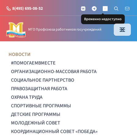
8(495) 695-08-52
VKontakte
Telegram
Поиск по с
Почт
MAX
Временно недоступно
МГО Профсоюза работников госучреждений
НОВОСТИ
#ПОМОГАЕМВМЕСТЕ
ОРГАНИЗАЦИОННО-МАССОВАЯ РАБОТА
СОЦИАЛЬНОЕ ПАРТНЕРСТВО
ПРАВОЗАЩИТНАЯ РАБОТА
ОХРАНА ТРУДА
СПОРТИВНЫЕ ПРОГРАММЫ
ДЕТСКИЕ ПРОГРАММЫ
МОЛОДЕЖНЫЙ СОВЕТ
КООРДИНАЦИОННЫЙ СОВЕТ «ПОБЕДА»