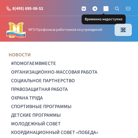
8(495) 695-08-52
VKontakte
Telegram
Поиск по с
Почт
MAX
Временно недоступно
МГО Профсоюза работников госучреждений
НОВОСТИ
#ПОМОГАЕМВМЕСТЕ
ОРГАНИЗАЦИОННО-МАССОВАЯ РАБОТА
СОЦИАЛЬНОЕ ПАРТНЕРСТВО
ПРАВОЗАЩИТНАЯ РАБОТА
ОХРАНА ТРУДА
СПОРТИВНЫЕ ПРОГРАММЫ
ДЕТСКИЕ ПРОГРАММЫ
МОЛОДЕЖНЫЙ СОВЕТ
КООРДИНАЦИОННЫЙ СОВЕТ «ПОБЕДА»