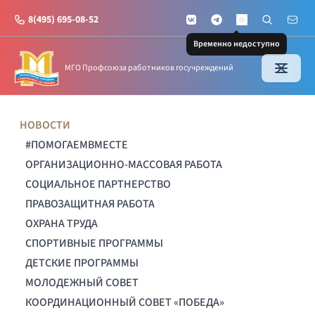
8(495) 695-08-52
VKontakte
Telegram
Поиск по с
Почт
MAX
Временно недоступно
МГО Профсоюза работников госучреждений
НОВОСТИ
#ПОМОГАЕМВМЕСТЕ
ОРГАНИЗАЦИОННО-МАССОВАЯ РАБОТА
СОЦИАЛЬНОЕ ПАРТНЕРСТВО
ПРАВОЗАЩИТНАЯ РАБОТА
ОХРАНА ТРУДА
СПОРТИВНЫЕ ПРОГРАММЫ
ДЕТСКИЕ ПРОГРАММЫ
МОЛОДЕЖНЫЙ СОВЕТ
КООРДИНАЦИОННЫЙ СОВЕТ «ПОБЕДА»