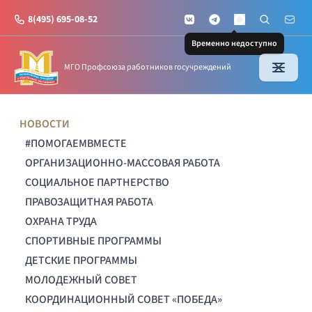
8(495) 695-08-52
VKontakte
Telegram
Поиск по с
Почт
MAX
Временно недоступно
МГО Профсоюза работников госучреждений
НОВОСТИ
#ПОМОГАЕМВМЕСТЕ
ОРГАНИЗАЦИОННО-МАССОВАЯ РАБОТА
СОЦИАЛЬНОЕ ПАРТНЕРСТВО
ПРАВОЗАЩИТНАЯ РАБОТА
ОХРАНА ТРУДА
СПОРТИВНЫЕ ПРОГРАММЫ
ДЕТСКИЕ ПРОГРАММЫ
МОЛОДЕЖНЫЙ СОВЕТ
КООРДИНАЦИОННЫЙ СОВЕТ «ПОБЕДА»