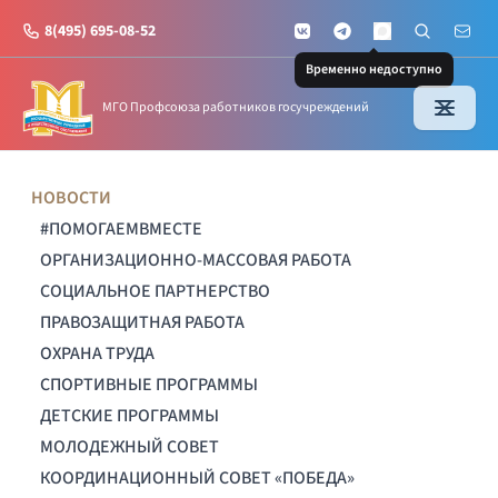
8(495) 695-08-52
VKontakte
Telegram
Поиск по с
Почт
MAX
Временно недоступно
МГО Профсоюза работников госучреждений
НОВОСТИ
#ПОМОГАЕМВМЕСТЕ
ОРГАНИЗАЦИОННО-МАССОВАЯ РАБОТА
СОЦИАЛЬНОЕ ПАРТНЕРСТВО
ПРАВОЗАЩИТНАЯ РАБОТА
ОХРАНА ТРУДА
СПОРТИВНЫЕ ПРОГРАММЫ
ДЕТСКИЕ ПРОГРАММЫ
МОЛОДЕЖНЫЙ СОВЕТ
КООРДИНАЦИОННЫЙ СОВЕТ «ПОБЕДА»