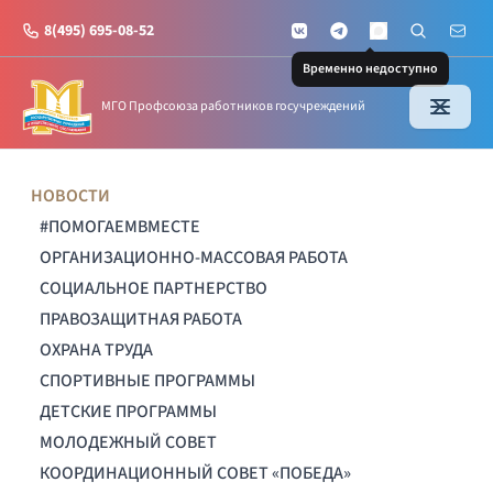
8(495) 695-08-52
VKontakte
Telegram
Поиск по с
Почт
MAX
Временно недоступно
МГО Профсоюза работников госучреждений
НОВОСТИ
#ПОМОГАЕМВМЕСТЕ
ОРГАНИЗАЦИОННО-МАССОВАЯ РАБОТА
СОЦИАЛЬНОЕ ПАРТНЕРСТВО
ПРАВОЗАЩИТНАЯ РАБОТА
ОХРАНА ТРУДА
СПОРТИВНЫЕ ПРОГРАММЫ
ДЕТСКИЕ ПРОГРАММЫ
МОЛОДЕЖНЫЙ СОВЕТ
КООРДИНАЦИОННЫЙ СОВЕТ «ПОБЕДА»