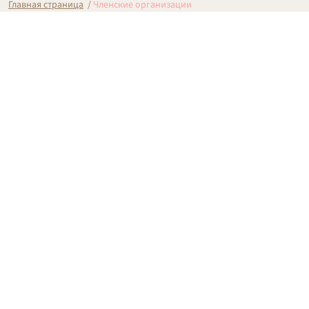
Главная страница
/
Членские организации
Членские организации
Все членские организации МГО
Все новости МГО
Префектура, управы районов и
муниципалитеты ЦАО
Архив 2009–2020
2009
2010
2011
2012
2013
2014
2015
2016
2017
2018
2019
2020
2021
2022
2023
2024
2025
2026
Последние 20 публикаций