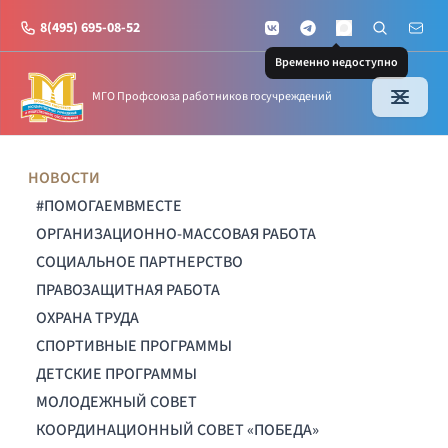
8(495) 695-08-52
VKontakte
Telegram
Поиск по с
Почт
MAX
Временно недоступно
МГО Профсоюза работников госучреждений
НОВОСТИ
#ПОМОГАЕМВМЕСТЕ
ОРГАНИЗАЦИОННО-МАССОВАЯ РАБОТА
СОЦИАЛЬНОЕ ПАРТНЕРСТВО
ПРАВОЗАЩИТНАЯ РАБОТА
ОХРАНА ТРУДА
СПОРТИВНЫЕ ПРОГРАММЫ
ДЕТСКИЕ ПРОГРАММЫ
МОЛОДЕЖНЫЙ СОВЕТ
КООРДИНАЦИОННЫЙ СОВЕТ «ПОБЕДА»