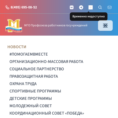
8(495) 695-08-52
VKontakte
Telegram
Поиск по с
Почт
MAX
Временно недоступно
МГО Профсоюза работников госучреждений
НОВОСТИ
#ПОМОГАЕМВМЕСТЕ
ОРГАНИЗАЦИОННО-МАССОВАЯ РАБОТА
СОЦИАЛЬНОЕ ПАРТНЕРСТВО
ПРАВОЗАЩИТНАЯ РАБОТА
ОХРАНА ТРУДА
СПОРТИВНЫЕ ПРОГРАММЫ
ДЕТСКИЕ ПРОГРАММЫ
МОЛОДЕЖНЫЙ СОВЕТ
КООРДИНАЦИОННЫЙ СОВЕТ «ПОБЕДА»