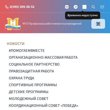
8(495) 695-08-52
VKontakte
Telegram
Поиск по с
Почт
MAX
Временно недоступно
МГО Профсоюза работников госучреждений
НОВОСТИ
#ПОМОГАЕМВМЕСТЕ
ОРГАНИЗАЦИОННО-МАССОВАЯ РАБОТА
СОЦИАЛЬНОЕ ПАРТНЕРСТВО
ПРАВОЗАЩИТНАЯ РАБОТА
ОХРАНА ТРУДА
СПОРТИВНЫЕ ПРОГРАММЫ
ДЕТСКИЕ ПРОГРАММЫ
МОЛОДЕЖНЫЙ СОВЕТ
КООРДИНАЦИОННЫЙ СОВЕТ «ПОБЕДА»